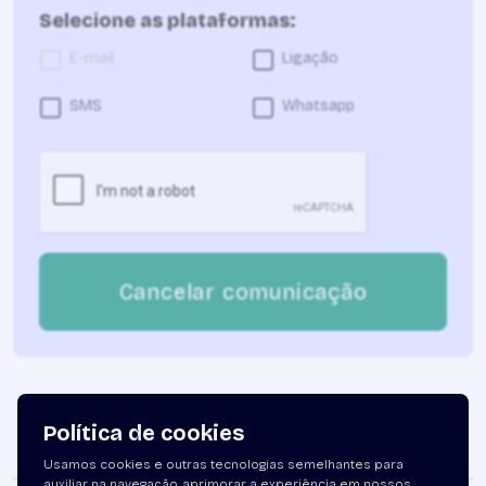
Selecione as plataformas:
E-mail
Ligação
SMS
Whatsapp
Cancelar comunicação
Política de cookies
Usamos cookies e outras tecnologias semelhantes para
auxiliar na navegação, aprimorar a experiência em nossos